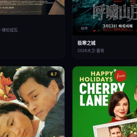
动作
·维伦纽瓦
极寒之城
2026
大卫·雷奇
8.7