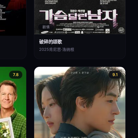
剧情
破碎的颂歌
2025
肯尼思·洛纳根
7.8
9.1