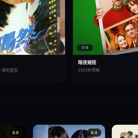
惊悚
暗夜窥视
·维伦纽瓦
2025
朴赞郁
8.8
8.4