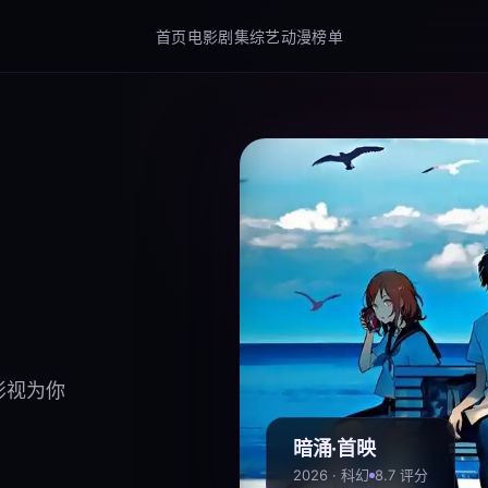
首页
电影
剧集
综艺
动漫
榜单
影视为你
暗涌·首映
2026 · 科幻
8.7 评分