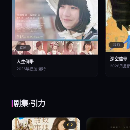
科幻
喜剧
深空信号
人生倒带
2026
丹尼斯
2026
埃德加·赖特
剧集·引力
9.2