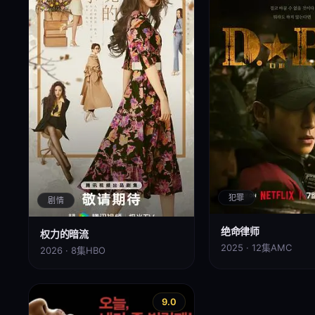
犯罪
剧情
绝命律师
权力的暗流
2025 · 12集
AMC
2026 · 8集
HBO
9.0