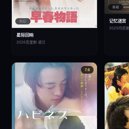
悬疑
记忆迷宫
科幻
2025
丹尼斯
星际回响
2026
克里斯·诺兰
7.6