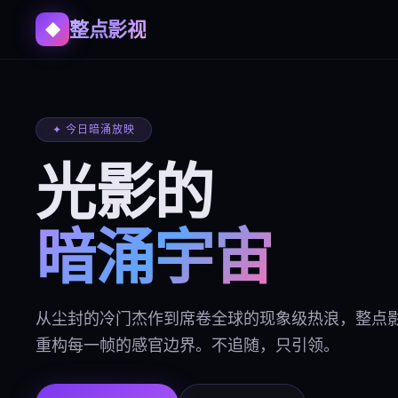
整点影视
◆
✦ 今日暗涌放映
光影的
暗涌宇宙
从尘封的冷门杰作到席卷全球的现象级热浪，整点
重构每一帧的感官边界。不追随，只引领。