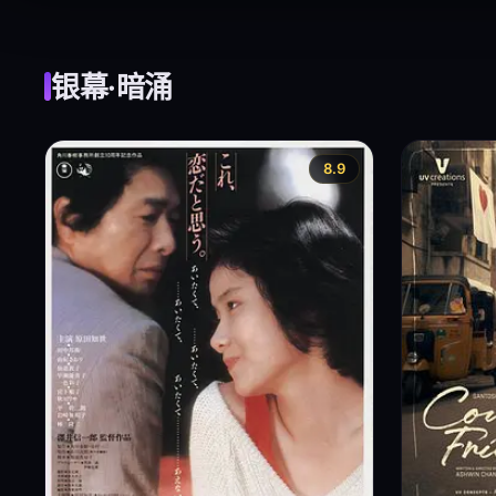
午夜放映厅 · 失落的杰作
每月精选三部被低估的影像诗篇，带你潜入银幕暗面。
银幕·暗涌
8.9